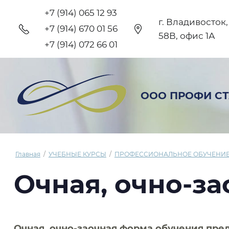
+7 (914) 065 12 93
г. Владивосток
+7 (914) 670 01 56
58В, офис 1А
+7 (914) 072 66 01
ООО ПРОФИ СТ
Главная
/
УЧЕБНЫЕ КУРСЫ
/
ПРОФЕССИОНАЛЬНОЕ ОБУЧЕНИ
Очная, очно-з
Очная, очно-заочная форма обучения пред