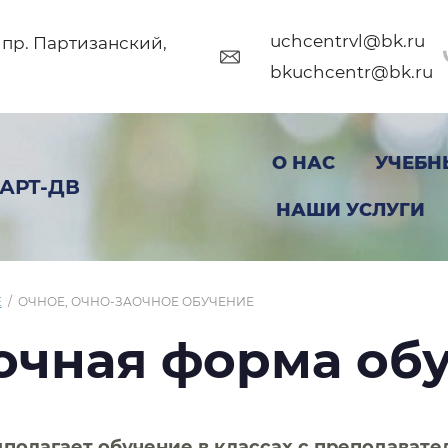
uchcentrvl@bk.ru
, пр. Партизанский,
bkuchcentr@bk.ru
О НАС
УЧЕБН
АРТ-ДВ
НАШИ УСЛУГИ
Е
/
ОЧНОЕ, ОЧНО-ЗАОЧНОЕ ОБУЧЕНИЕ
аочная форма об
полагает обучение в классах с преподавате